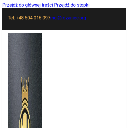
Przejdź do głównej treści
Przejdź do stopki
Tel: +48 504 016 097
moj@rozaniec.org