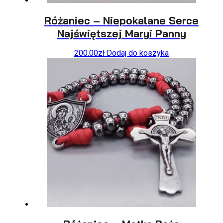
Różaniec – Niepokalane Serce
Najświętszej Maryi Panny
200.00
zł
Dodaj do koszyka