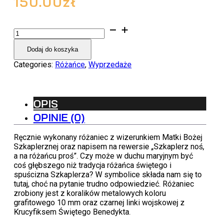
150.00
zł
ilość
Różaniec
Dodaj do koszyka
-
Matka
Categories:
Różańce
,
Wyprzedaże
Boża
Szkaplerzna
OPIS
OPINIE (0)
Ręcznie wykonany różaniec z wizerunkiem Matki Bożej
Szkaplerznej oraz napisem na rewersie „Szkaplerz noś,
a na różańcu proś”. Czy może w duchu maryjnym być
coś głębszego niż tradycja różańca świętego i
spuścizna Szkaplerza? W symbolice składa nam się to
tutaj, choć na pytanie trudno odpowiedzieć. Różaniec
zrobiony jest z koralików metalowych koloru
grafitowego 10 mm oraz czarnej linki wojskowej z
Krucyfiksem Świętego Benedykta.