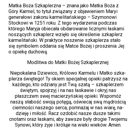
Matka Boża Szkaplerzna – znana jako Matka Boża z
Góry Karmel, to tytuł związany z objawieniem Maryi
generałowi zakonu karmelitańskiego – Szymonowi
Stockowi w 1251 roku. Z tego wydarzenia podczas
którego Maryja obiecała obdarowanie licznymi łaskami
noszących szkaplerz wzięło się określenie szkaplerz
karmelitański. W praktyce noszenie szkaplerza stało
się symbolem oddania się Matce Bożej i proszenia Jej
o opiekę duchową.
Modlitwa do Matki Bożej Szkaplerznej:
Niepokalana Dziewico, Królowo Karmelu i Matko szka­
plerza świętego! Ty okiem specjalnej opieki patrzysz na
każdego, kto odziany jest Twą szatą – szkaplerzem
świętym, spojrzyj i na nas łaskawie i okryj nas
płaszczem swej macierzyńskiej opieki. Wspomóż
naszą słabość swoją potęgą, oświecaj swą mądrością
ciemności naszego serca, pomnażaj w nas wiarę, na­
dzieję i miłość. Racz ozdobić nasze dusze takimi
cnotami oraz łaskami, aby zawsze były drogie Twojemu
Synowi, który żyje i króluje na wieki wieków. Amen.