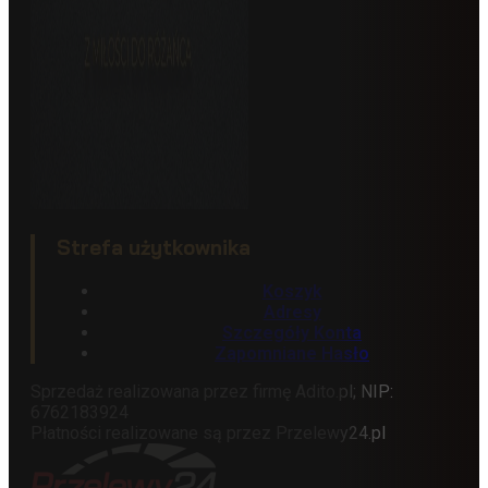
Strefa użytkownika
Koszyk
Adresy
Szczegóły Konta
Zapomniane Hasło
Sprzedaż realizowana przez firmę Adito.pl; NIP:
6762183924
Płatności realizowane są przez Przelewy24.pl