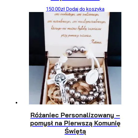
150.00
zł
Dodaj do koszyka
Różaniec Personalizowany –
pomysł na Pierwszą Komunię
Świętą