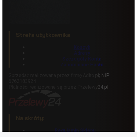
Strefa użytkownika
Koszyk
Adresy
Szczegóły Konta
Zapomniane Hasło
Sprzedaż realizowana przez firmę Adito.pl; NIP:
6762183924
Płatności realizowane są przez Przelewy24.pl
Na skróty:
Regulamin Sklepu
Polityka Prywatności