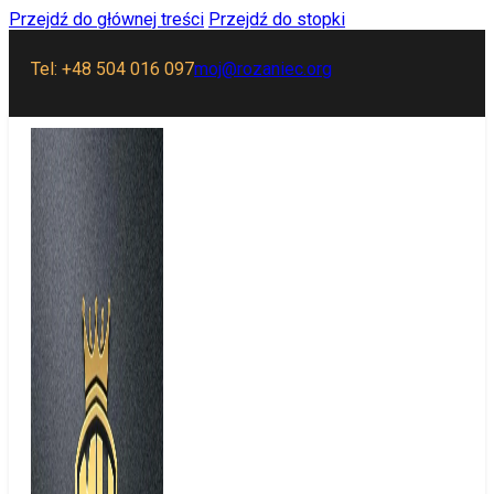
Przejdź do głównej treści
Przejdź do stopki
Tel: +48 504 016 097
moj@rozaniec.org