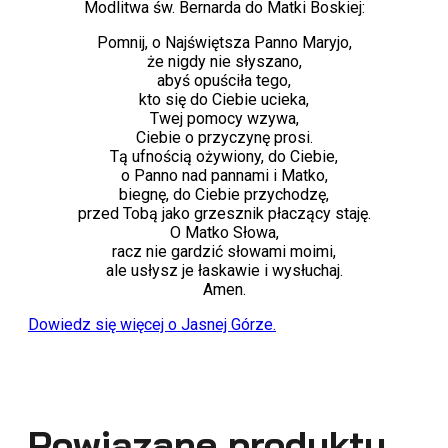
Modlitwa św. Bernarda do Matki Boskiej:
Pomnij, o Najświętsza Panno Maryjo,
że nigdy nie słyszano,
abyś opuściła tego,
kto się do Ciebie ucieka,
Twej pomocy wzywa,
Ciebie o przyczynę prosi.
Tą ufnością ożywiony, do Ciebie,
o Panno nad pannami i Matko,
biegnę, do Ciebie przychodzę,
przed Tobą jako grzesznik płaczący staję.
O Matko Słowa,
racz nie gardzić słowami moimi,
ale usłysz je łaskawie i wysłuchaj.
Amen.
Dowiedz się więcej o Jasnej Górze.
Powiązane produkty