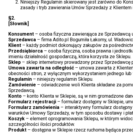
Niniejszy Regulamin skierowany jest zarówno do Kons
zasady i tryb zawierania Umów Sprzedaży z Klientem
§2.
[Słownik]
Konsument
– osoba fizyczna zawierająca ze Sprzedawcą u
Sprzedawca
– firma Adito.pl Bogumiła Łakomy, ul. Wado
Klient
– każdy podmiot dokonujący zakupów za pośrednict
Przedsiębiorca
– osoba fizyczna, osoba prawna i jednost
imieniu działalność gospodarczą, która korzysta ze Sklepu.
Sklep
– sklep internetowy prowadzony przez Sprzedawcę p
Umowa zawarta na odległość
– umowa zawarta z Klientem
obecności stron, z wyłącznym wykorzystaniem jednego lub 
Regulamin
– niniejszy regulamin Sklepu.
Zamówienie
– oświadczenie woli Klienta składane za po
Sprzedawcą.
Konto
– konto Klienta w Sklepie, są w nim gromadzone dan
Formularz rejestracji
– formularz dostępny w Sklepie, umo
Formularz zamówienia
– interaktywny formularz dostępny
warunków Umowy Sprzedaży, w tym sposobu dostawy i płat
Koszyk
– element oprogramowania Sklepu, w którym widoczn
szczególności ilości produktów.
Produkt
– dostępna w Sklepie rzecz ruchoma będąca prz