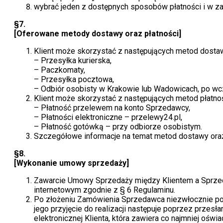
wybrać jeden z dostępnych sposobów płatności i w za
§7.
[Oferowane metody dostawy oraz płatności]
Klient może skorzystać z następujących metod dosta
– Przesyłka kurierska,
– Paczkomaty,
– Przesyłka pocztowa,
– Odbiór osobisty w Krakowie lub Wadowicach, po wc
Klient może skorzystać z następujących metod płatnoś
– Płatność przelewem na konto Sprzedawcy,
– Płatności elektroniczne – przelewy24.pl,
– Płatność gotówką – przy odbiorze osobistym.
Szczegółowe informacje na temat metod dostawy oraz 
§8.
[Wykonanie umowy sprzedaży]
Zawarcie Umowy Sprzedaży między Klientem a Sprzed
internetowym zgodnie z § 6 Regulaminu.
Po złożeniu Zamówienia Sprzedawca niezwłocznie potw
jego przyjęcie do realizacji następuje poprzez prze
elektronicznej Klienta, która zawiera co najmniej oś