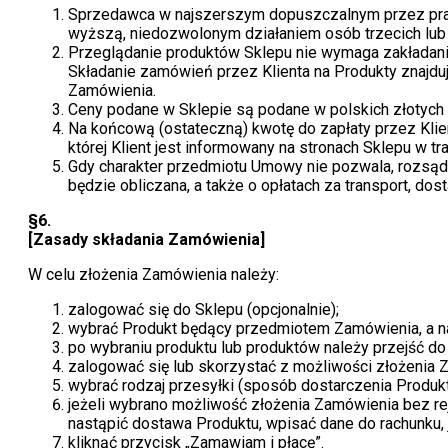
Sprzedawca w najszerszym dopuszczalnym przez praw
wyższą, niedozwolonym działaniem osób trzecich lub n
Przeglądanie produktów Sklepu nie wymaga zakładania
Składanie zamówień przez Klienta na Produkty znajdu
Zamówienia.
Ceny podane w Sklepie są podane w polskich złotych i
Na końcową (ostateczną) kwotę do zapłaty przez Klient
której Klient jest informowany na stronach Sklepu w 
Gdy charakter przedmiotu Umowy nie pozwala, rozsądni
będzie obliczana, a także o opłatach za transport, do
§6.
[Zasady składania Zamówienia]
W celu złożenia Zamówienia należy:
zalogować się do Sklepu (opcjonalnie);
wybrać Produkt będący przedmiotem Zamówienia, a nas
po wybraniu produktu lub produktów należy przejść do
zalogować się lub skorzystać z możliwości złożenia Z
wybrać rodzaj przesyłki (sposób dostarczenia Produkt
jeżeli wybrano możliwość złożenia Zamówienia bez re
nastąpić dostawa Produktu, wpisać dane do rachunku, 
kliknąć przycisk „Zamawiam i płacę”.