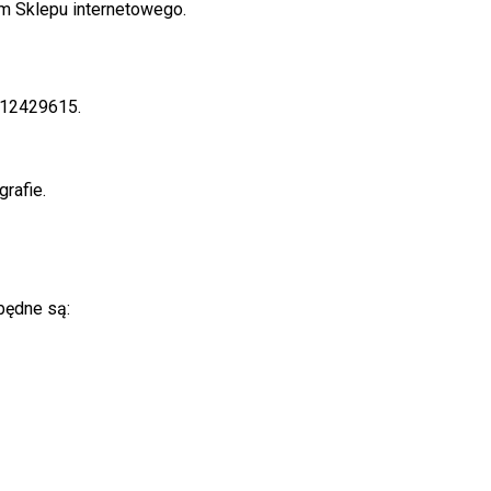
m Sklepu internetowego.
312429615.
rafie.
będne są: