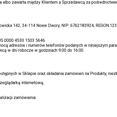
 albo zawarta między Klientem a Sprzedawcą za pośrednictwe
adowicka 142, 34-114 Nowe Dwory, NIP: 6762183924, REGON:12
05 0000 4530 1503 5646
ocą adresów i numerów telefonów podanych w niniejszym parag
wcą w dni robocze w godzinach 9:00 do 16:00.
ostępnych w Sklepie oraz składania zamówień na Produkty, niez
zeglądarką internetową;
alizacji zamówienia.