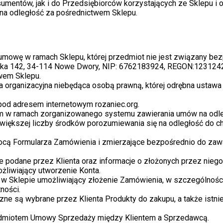
umentów, jak i do Przedsiębiorców korzystających ze Sklepu i 
 na odległość za pośrednictwem Sklepu.
mowę w ramach Sklepu, której przedmiot nie jest związany bez
wicka 142, 34-114 Nowe Dwory, NIP: 6762183924, REGON:123124
wem Sklepu.
ka organizacyjna niebędąca osobą prawną, której odrębna ustaw
od adresem internetowym rozaniec.org.
 w ramach zorganizowanego systemu zawierania umów na odległ
większej liczby środków porozumiewania się na odległość do c
mocą Formularza Zamówienia i zmierzające bezpośrednio do za
e podane przez Klienta oraz informacje o złożonych przez nieg
żliwiający utworzenie Konta.
 w Sklepie umożliwiający złożenie Zamówienia, w szczególnoś
ności.
e są wybrane przez Klienta Produkty do zakupu, a także istnie
edmiotem Umowy Sprzedaży między Klientem a Sprzedawcą.