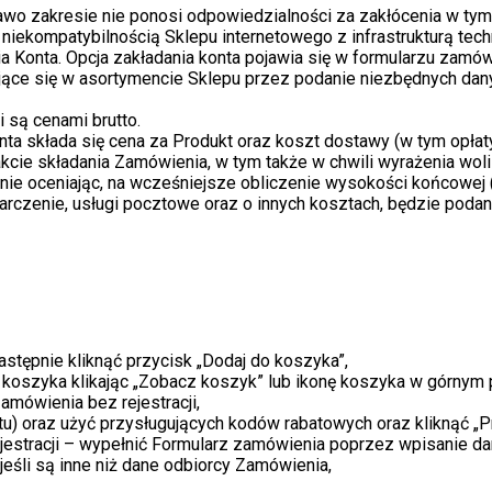
o zakresie nie ponosi odpowiedzialności za zakłócenia w ty
iekompatybilnością Sklepu internetowego z infrastrukturą techn
 Konta. Opcja zakładania konta pojawia się w formularzu zamów
jące się w asortymencie Sklepu przez podanie niezbędnych dan
 są cenami brutto.
a składa się cena za Produkt oraz koszt dostawy (w tym opłaty 
trakcie składania Zamówienia, w tym także w chwili wyrażenia wo
e oceniając, na wcześniejsze obliczenie wysokości końcowej (o
starczenie, usługi pocztowe oraz o innych kosztach, będzie poda
tępnie kliknąć przycisk „Dodaj do koszyka”,
 koszyka klikając „Zobacz koszyk” lub ikonę koszyka w górnym 
amówienia bez rejestracji,
u) oraz użyć przysługujących kodów rabatowych oraz kliknąć „P
jestracji – wypełnić Formularz zamówienia poprzez wpisanie da
jeśli są inne niż dane odbiorcy Zamówienia,