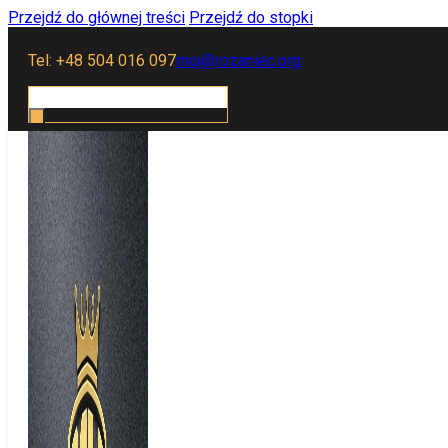
Przejdź do głównej treści
Przejdź do stopki
Tel: +48 504 016 097
moj@rozaniec.org
Szukaj