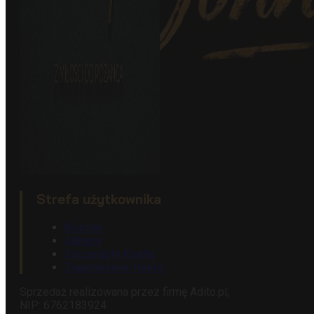
Strefa użytkownika
Koszyk
Adresy
Szczegóły Konta
Zapomniane Hasło
Sprzedaż realizowana przez firmę Adito.pl;
NIP: 6762183924