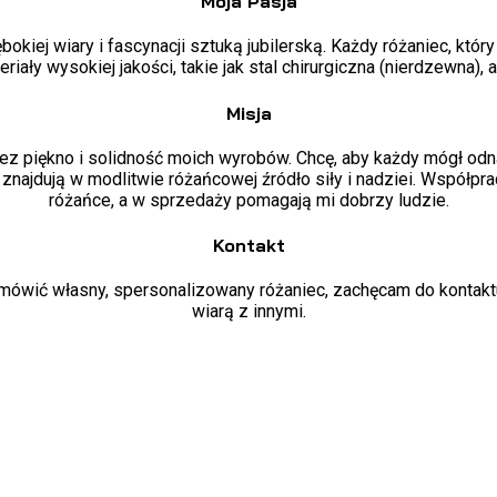
Moja Pasja
okiej wiary i fascynacji sztuką jubilerską. Każdy różaniec, któ
riały wysokiej jakości, takie jak stal chirurgiczna (nierdzewna)
Misja
 piękno i solidność moich wyrobów. Chcę, aby każdy mógł odnal
y znajdują w modlitwie różańcowej źródło siły i nadziei. Współp
różańce, a w sprzedaży pomagają mi dobrzy ludzie.
Kontakt
zamówić własny, spersonalizowany różaniec, zachęcam do kontaktu
wiarą z innymi.