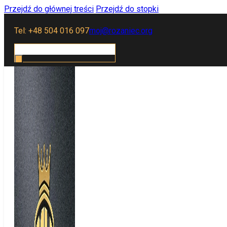
Przejdź do głównej treści
Przejdź do stopki
Tel: +48 504 016 097
moj@rozaniec.org
Szukaj