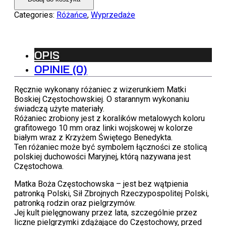
-
Matka
Categories:
Różańce
,
Wyprzedaże
Boża
Częstochowska
OPIS
OPINIE (0)
Ręcznie wykonany różaniec z wizerunkiem Matki
Boskiej Częstochowskiej. O starannym wykonaniu
świadczą użyte materiały.
Różaniec zrobiony jest z koralików metalowych koloru
grafitowego 10 mm oraz linki wojskowej w kolorze
białym wraz z Krzyżem Świętego Benedykta.
Ten różaniec może być symbolem łączności ze stolicą
polskiej duchowości Maryjnej, którą nazywana jest
Częstochowa.
Matka Boża Częstochowska – jest bez wątpienia
patronką Polski, Sił Zbrojnych Rzeczypospolitej Polski,
patronką rodzin oraz pielgrzymów.
Jej kult pielęgnowany przez lata, szczególnie przez
liczne pielgrzymki zdążające do Częstochowy, przed