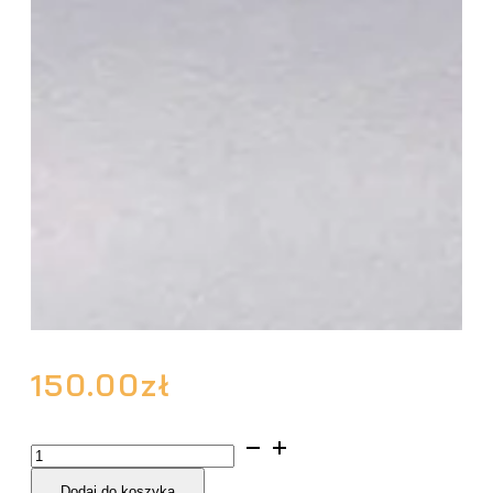
150.00
zł
ilość
Różaniec
Dodaj do koszyka