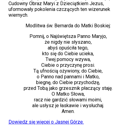
Cudowny Obraz Maryi z Dzieciątkiem Jezus,
uformowały pokolenia czczących ten wizerunek
wiernych.
Modlitwa św. Bernarda do Matki Boskiej:
Pomnij, o Najświętsza Panno Maryjo,
że nigdy nie słyszano,
abyś opuściła tego,
kto się do Ciebie ucieka,
Twej pomocy wzywa,
Ciebie o przyczynę prosi.
Tą ufnością ożywiony, do Ciebie,
o Panno nad pannami i Matko,
biegnę, do Ciebie przychodzę,
przed Tobą jako grzesznik płaczący staję.
O Matko Słowa,
racz nie gardzić słowami moimi,
ale usłysz je łaskawie i wysłuchaj.
Amen.
Dowiedz się więcej o Jasnej Górze.