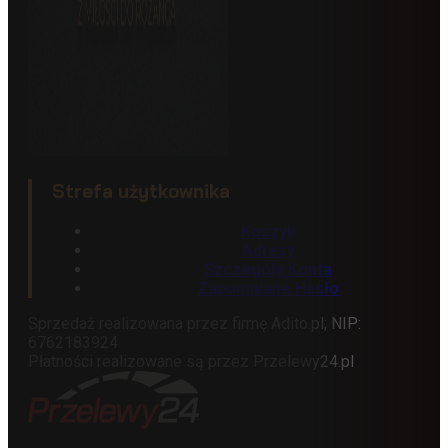
Strefa użytkownika
Koszyk
Adresy
Szczegóły Konta
Zapomniane Hasło
Sprzedaż realizowana przez firmę Adito.pl; NIP:
6762183924
Płatności realizowane są przez Przelewy24.pl