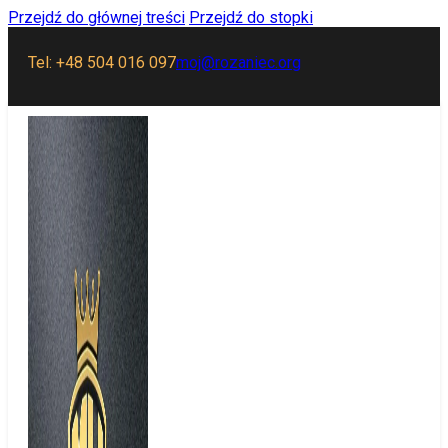
Przejdź do głównej treści
Przejdź do stopki
Tel: +48 504 016 097
moj@rozaniec.org